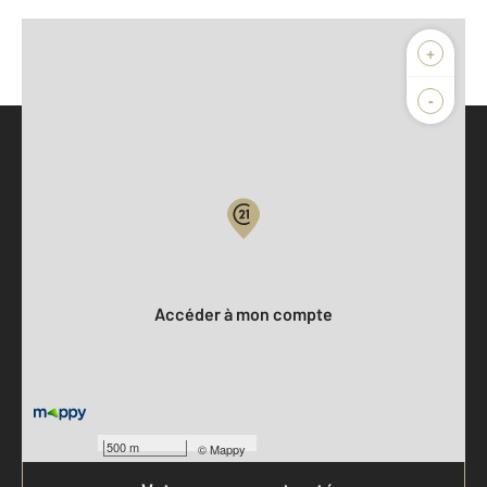
+
-
Parlons de vous, parlons biens
Votre compte :
Accéder à mon compte
500 m
©
Mappy