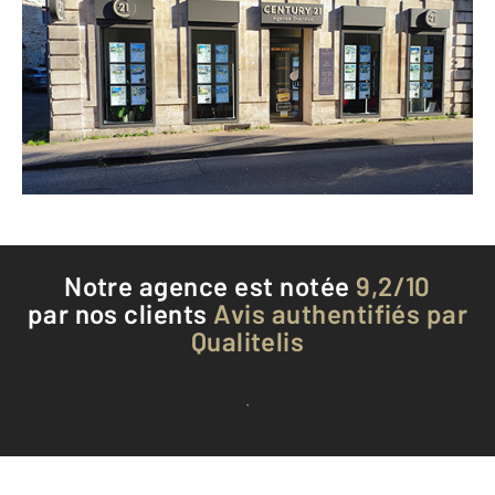
12 rue du Maréchal Leclerc
COSNE COURS SUR LOIRE - 58200
Envoyer un message
Téléphoner à l'agence
Notre agence est notée
9,2/10
par nos clients
Avis authentifiés par
Qualitelis
Voir tous les avis clients