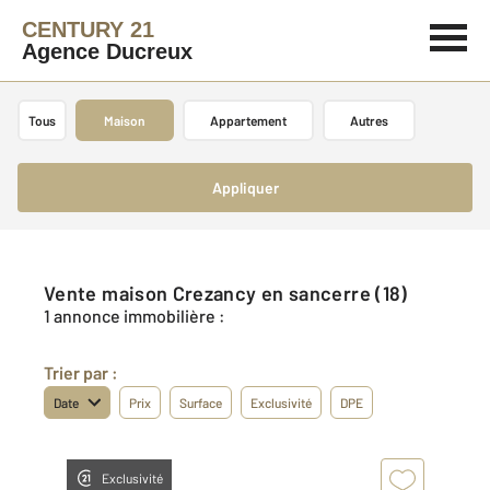
CENTURY 21
Agence Ducreux
Tous
Maison
Appartement
Autres
Appliquer
Vente maison Crezancy en sancerre (18)
1 annonce immobilière :
Trier par :
Date
Prix
Surface
Exclusivité
DPE
Exclusivité