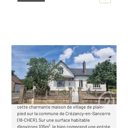
CREZANCY EN SANCERRE 18
2
105 m
, 6 pièces
Ref : 18792
Maison à vendre
150 000 €
A 10 minutes de Sancerre, venez découvrir
cette charmante maison de village de plain-
pied sur la commune de Crézancy-en-Sancerre
(18-CHER). Sur une surface habitable
d'environs 105m², le bien comprend une entrée