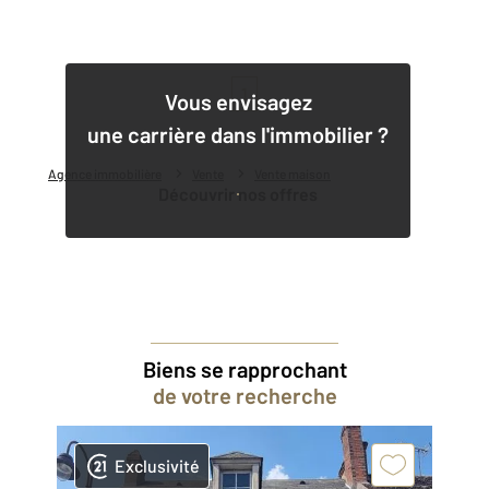
1
Vous envisagez
une carrière dans l'immobilier ?
Agence immobilière
Vente
Vente maison
Découvrir nos offres
Biens se rapprochant
de votre recherche
Exclusivité