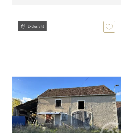
Exclusivité
CIEZ 58
2
134 m
, 2 pièces
Ref : 16607
Maison à vendre
36 000 €