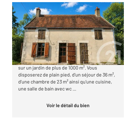
ST BOUIZE 18
2
79 m
, 3 pièces
Ref : 18214
Maison à vendre
34 000 €
Charmante maison de boug, indépendante ,
sur un jardin de plus de 1000 m². Vous
disposerez de plain pied, d'un séjour de 36 m²,
d'une chambre de 23 m² ainsi qu'une cuisine,
une salle de bain avec wc ...
Voir le détail du bien