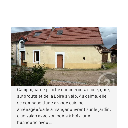
POUILLY SUR LOIRE 58
2
80 m
, 4 pièces
Ref : 18375
Maison à vendre
69 000 €
Visiter le site dédié
Campagnarde proche commerces, école, gare,
autoroute et de la Loire à vélo. Au calme, elle
se compose d'une grande cuisine
aménagée/salle à manger ouvrant sur le jardin,
d'un salon avec son poêle à bois, une
buanderie avec ...