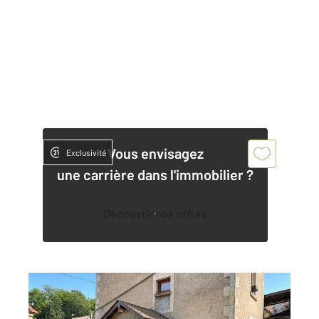
Vous envisagez
Exclusivité
une carrière dans l'immobilier ?
Découvrir nos offres
NARCY 58
2
68 m
, 3 pièces
Ref : 18319