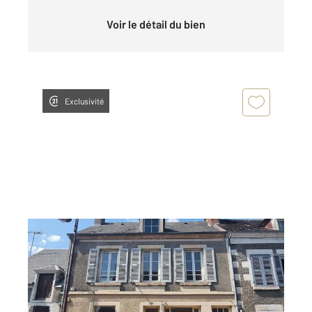
Voir le détail du bien
Exclusivité
ST SATUR 18
2
103,50 m
, 6 pièces
Ref : 18875
Maison à vendre
70 000 €