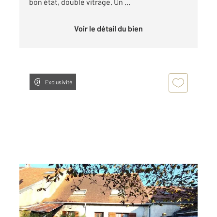
bon état, double vitrage. Un ...
Voir le détail du bien
Exclusivité
ST LAURENT L ABBAYE 58
2
97 m
, 4 pièces
Ref : 18077
Maison à vendre