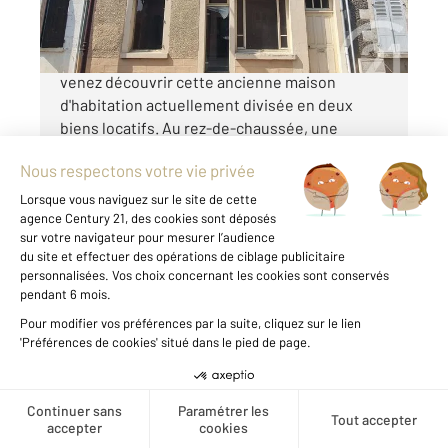
En plein cœur de SAINT-SATUR (18 - Cher),
venez découvrir cette ancienne maison
d'habitation actuellement divisée en deux
biens locatifs. Au rez-de-chaussée, une
boutique de 45m² environs à rénover dispose
d"une grande pièce de 25m², un dégagement,
une pièce ...
Voir le détail du bien
Créer une alerte