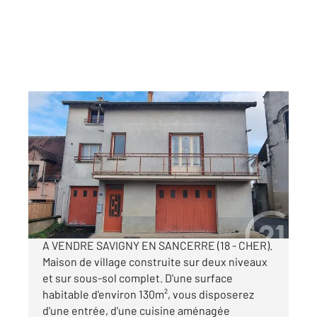
SAVIGNY EN SANCERRE 18
2
130 m
, 6 pièces
Ref : 18568
Maison à vendre
65 000 €
Visiter le site dédié
A VENDRE SAVIGNY EN SANCERRE (18 - CHER).
Maison de village construite sur deux niveaux
et sur sous-sol complet. D'une surface
habitable d'environ 130m², vous disposerez
d'une entrée, d'une cuisine aménagée