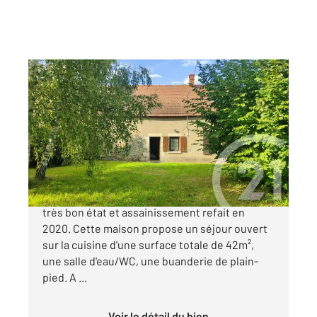
HERRY 18
2
69 m
, 3 pièces
Ref : 16841
Maison à vendre
56 000 €
HERRY _ Campagnarde avec gros œuvre en
très bon état et assainissement refait en
2020. Cette maison propose un séjour ouvert
sur la cuisine d'une surface totale de 42m²,
une salle d'eau/WC, une buanderie de plain-
pied. A ...
Voir le détail du bien