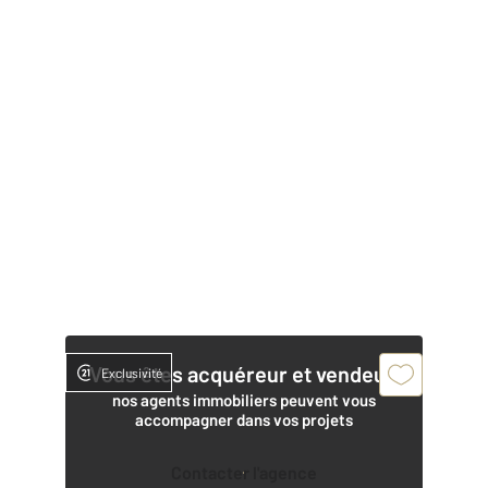
Vous êtes acquéreur et vendeur,
Exclusivité
nos agents immobiliers peuvent vous
accompagner dans vos projets
Contacter l'agence