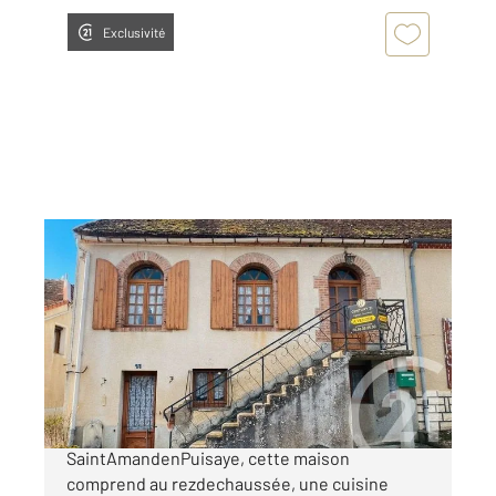
Exclusivité
ST AMAND EN PUISAYE 58
2
90 m
, 4 pièces
Ref : 18641
Maison à vendre
39 000 €
Située au cœur du village de
SaintAmandenPuisaye, cette maison
comprend au rezdechaussée, une cuisine