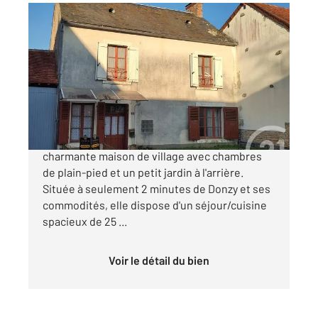
SUILLY LA TOUR 58
2
126 m
, 5 pièces
Ref : 17571
Maison à vendre
38 000 €
SUILLY LA TOUR. Venez découvrir cette
charmante maison de village avec chambres
de plain-pied et un petit jardin à l'arrière.
Située à seulement 2 minutes de Donzy et ses
commodités, elle dispose d'un séjour/cuisine
spacieux de 25 ...
Voir le détail du bien