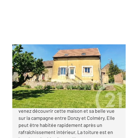
COLMERY 58
2
90 m
, 4 pièces
Ref : 18705
Maison à vendre
46 000 €
Secteur DONZY, dans un hameau au calme,
venez découvrir cette maison et sa belle vue
sur la campagne entre Donzy et Colméry. Elle
peut être habitée rapidement après un
rafraîchissement intérieur. La toiture est en