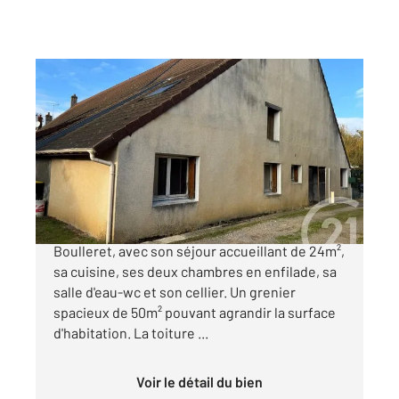
BOULLERET 18
2
64 m
, 3 pièces
Ref : 18055
Maison à vendre
29 500 €
Découvrez cette maison de plain-pied à
Boulleret, avec son séjour accueillant de 24m²,
sa cuisine, ses deux chambres en enfilade, sa
salle d'eau-wc et son cellier. Un grenier
spacieux de 50m² pouvant agrandir la surface
d'habitation. La toiture ...
Voir le détail du bien