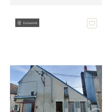
Exclusivité
HERRY 18
2
151,70 m
, 8 pièces
Ref : 18068
Maison à vendre
31 000 €