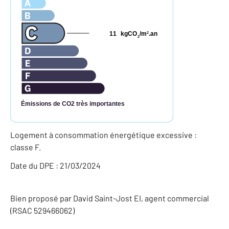
11
kgCO
/m
.an
2
2
Émissions de CO2 très importantes
Logement à consommation énergétique excessive :
classe F.
Date du DPE : 21/03/2024
Bien proposé par
David
Saint-Jost
EI
, agent commercial
(RSAC 529466062)