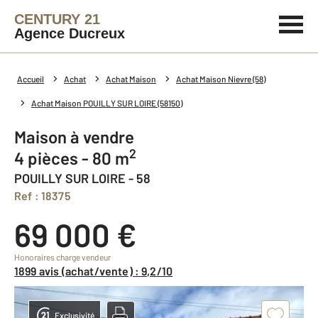
CENTURY 21
Agence Ducreux
Accueil
Achat
Achat Maison
Achat Maison Nievre (58)
Achat Maison POUILLY SUR LOIRE (58150)
Maison à vendre
2
4 pièces - 80 m
POUILLY SUR LOIRE - 58
Ref : 18375
69 000 €
Honoraires charge vendeur
1899 avis (achat/vente) : 9,2/10
Exclusivité