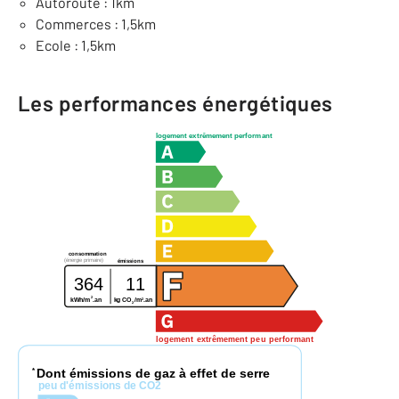
Autoroute : 1km
Commerces : 1,5km
Ecole : 1,5km
Les performances énergétiques
logement extrêmement performant
consommation
(énergie primaire)
émissions
364
11
2
2
kWh/m
.an
kg CO
/m
.an
2
logement extrêmement peu performant
Dont émissions de gaz à effet de serre
*
peu d'émissions de CO2