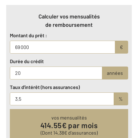
Calculer vos mensualités
de remboursement
Montant du prêt :
€
Durée du crédit
années
Taux d'intérêt (hors assurances)
%
vos mensualités
414.55
€ par mois
(Dont
14.38
€ d’assurances)