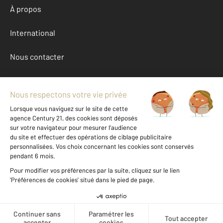
À propos
International
Nous contacter
Mentions légales & CGU et Barèmes d'honoraires
Données personnelles
Gestionnaire des cookies
Achat maison autour de POUILLY SUR LOIRE (58150)
Autres maisons a vendre à POUILLY SUR LOIRE (58150)
Location Nievre (58)
Message
Téléphoner